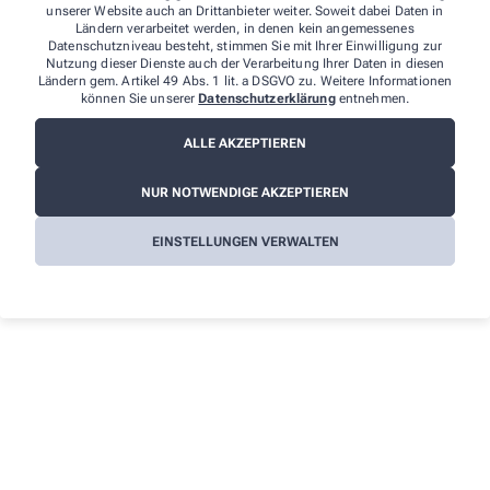
unserer Website auch an Drittanbieter weiter. Soweit dabei Daten in
Ländern verarbeitet werden, in denen kein angemessenes
Datenschutzniveau besteht, stimmen Sie mit Ihrer Einwilligung zur
Nutzung dieser Dienste auch der Verarbeitung Ihrer Daten in diesen
Ländern gem. Artikel 49 Abs. 1 lit. a DSGVO zu. Weitere Informationen
Ich erkläre mich damit einverstanden, dass die von mir
können Sie unserer
Datenschutzerklärung
entnehmen.
angegebenen Daten elektronisch erfasst und gespeichert und meine
Daten an die von mir ausgesuchte Apotheke übergeben werden.
ALLE AKZEPTIEREN
Rechtsgrundlage der Verarbeitung ist Art. 6 Abs. 1 lit. a DS-GVO. Die
Einwilligung kann jederzeit widerrufen werden, z.B. per E-Mail an
info@neue-apotheke-ketsch.de
. Ihre Daten werden ausschließlich
NUR NOTWENDIGE AKZEPTIEREN
zur Bearbeitung Ihrer Anfrage verwendet. Weitere Informationen
zum Datenschutz finden Sie unter folgendem Link:
Datenschutz
.
EINSTELLUNGEN VERWALTEN
Sind Sie ein Mensch? Dann wählen Sie bitte
den Baum
.